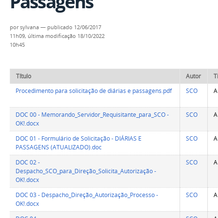
Passagens
por
sylvana
—
publicado
12/06/2017
11h09,
última modificação
18/10/2022
10h45
Título
Autor
T
Procedimento para solicitação de diárias e passagens.pdf
SCO
A
DOC 00 - Memorando_Servidor_Requisitante_para_SCO -
SCO
A
OK!.docx
DOC 01 - Formulário de Solicitação - DIÁRIAS E
SCO
A
PASSAGENS (ATUALIZADO).doc
DOC 02 -
SCO
A
Despacho_SCO_para_Direção_Solicita_Autorização -
OK!.docx
DOC 03 - Despacho_Direção_Autorização_Processo -
SCO
A
OK!.docx