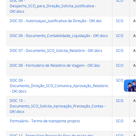
DOC 04 -
SCO
A
Despacho_SCO_para_Direção_Solicita_Justificativa -
OK!.docx
DOC 05 - Autorizaçao_Justificativa da Direção - OK!.doc
SCO
A
DOC 06 - Documento_Contabilidade_Liquidação - OK!.docx
SCO
A
DOC 07 - Documento_SCO_Solicita_Relatório - OK!.docx
SCO
A
DOC 08 - Formulário de Relatório de Viagem - OK!.doc
SCO
A
DOC 09 -
SCO
A
Documento_Direção_SCO_Comunica_Aprovação_Relatório
- OK!.docx
DOC 10 -
SCO
A
Documento_SCO_Solicita_Aprovação_Prestação_Contas -
OK!.docx
Formulário - Termo de transporte proprio
SCO
A
DOC 11 - Formulário Prestação Fora do prazo.doc
SCO
A