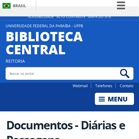
BRASIL
Simplifique!
ACESSIBILIDADE
ALTO CONTRASTE
MAPA DO SITE
Comunica BR
UNIVERSIDADE FEDERAL DA PARAÍBA - UFPB
BIBLIOTECA
Participe
CENTRAL
Acesso à informação
Legislação
REITORIA
Canais
Buscar no portal
Bus
Webmail
Telefones
Contato
Documentos - Diárias e