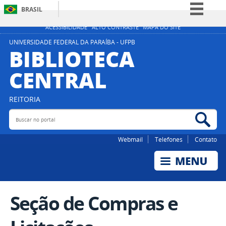
BRASIL
Simplifique!
ACESSIBILIDADE
ALTO CONTRASTE
MAPA DO SITE
Comunica BR
UNIVERSIDADE FEDERAL DA PARAÍBA - UFPB
BIBLIOTECA
Participe
CENTRAL
Acesso à informação
Legislação
REITORIA
Canais
Buscar no portal
Bus
Webmail
Telefones
Contato
Seção de Compras e