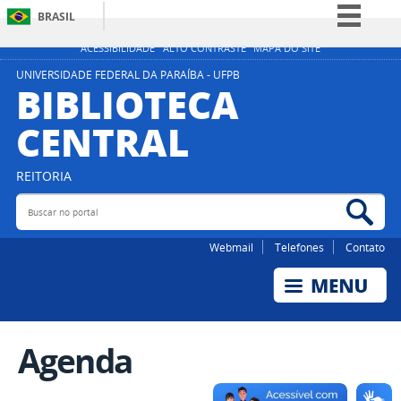
BRASIL
Simplifique!
ACESSIBILIDADE
ALTO CONTRASTE
MAPA DO SITE
Comunica BR
UNIVERSIDADE FEDERAL DA PARAÍBA - UFPB
BIBLIOTECA
Participe
CENTRAL
Acesso à informação
Legislação
REITORIA
Canais
Buscar no portal
Bus
Webmail
Telefones
Contato
Agenda