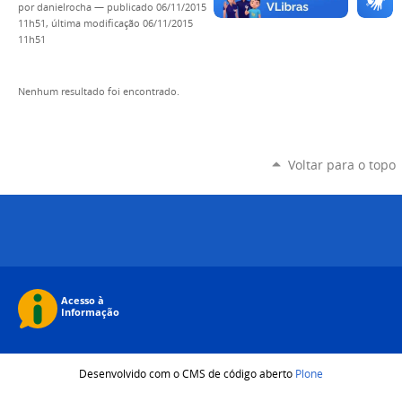
por
danielrocha
—
publicado
06/11/2015
11h51,
última modificação
06/11/2015
11h51
Nenhum resultado foi encontrado.
Voltar para o topo
Desenvolvido com o CMS de código aberto
Plone