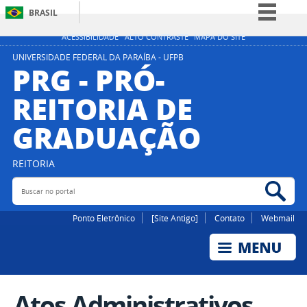
BRASIL
Simplifique!
ACESSIBILIDADE
ALTO CONTRASTE
MAPA DO SITE
Comunica BR
UNIVERSIDADE FEDERAL DA PARAÍBA - UFPB
PRG - PRÓ-
Participe
REITORIA DE
Acesso à informação
GRADUAÇÃO
Legislação
Canais
REITORIA
Buscar no portal
Bus
Ponto Eletrônico
[Site Antigo]
Contato
Webmail
Atos Administrativos