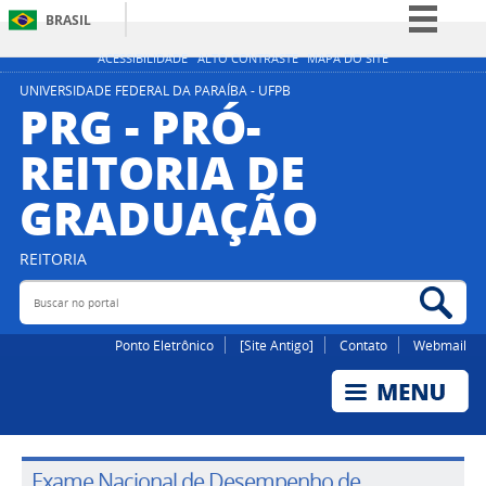
BRASIL
Simplifique!
ACESSIBILIDADE
ALTO CONTRASTE
MAPA DO SITE
Comunica BR
UNIVERSIDADE FEDERAL DA PARAÍBA - UFPB
PRG - PRÓ-
Participe
REITORIA DE
Acesso à informação
GRADUAÇÃO
Legislação
Canais
REITORIA
Buscar no portal
Bus
Ponto Eletrônico
[Site Antigo]
Contato
Webmail
Exame Nacional de Desempenho de