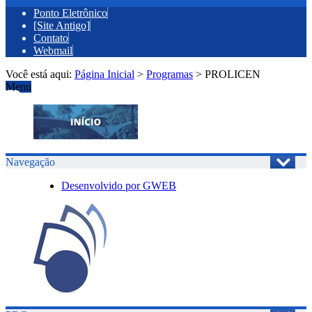
Ponto Eletrônico
[Site Antigo]
Contato
Webmail
Você está aqui:
Página Inicial
>
Programas
>
PROLICEN
Menu
Navegação
Desenvolvido por GWEB