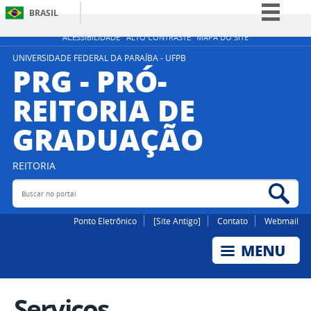
BRASIL
Simplifique!
ACESSIBILIDADE
ALTO CONTRASTE
MAPA DO SITE
Comunica BR
UNIVERSIDADE FEDERAL DA PARAÍBA - UFPB
PRG - PRÓ-
Participe
REITORIA DE
Acesso à informação
GRADUAÇÃO
Legislação
Canais
REITORIA
Buscar no portal
Bus
Ponto Eletrônico
[Site Antigo]
Contato
Webmail
Serviços