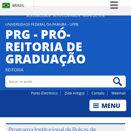
BRASIL
Simplifique!
ACESSIBILIDADE
ALTO CONTRASTE
MAPA DO SITE
Comunica BR
UNIVERSIDADE FEDERAL DA PARAÍBA - UFPB
PRG - PRÓ-
Participe
REITORIA DE
Acesso à informação
GRADUAÇÃO
Legislação
Canais
REITORIA
Buscar no portal
Bus
Ponto Eletrônico
[Site Antigo]
Contato
Webmail
Programa Institucional de Bolsas de