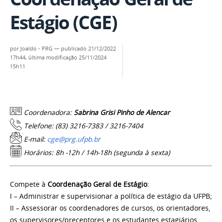
Estágio (CGE)
por
Joaldo - PRG
—
publicado
21/12/2022
17h44,
última modificação
25/11/2024
15h11
Coordenadora:
Sabrina Grisi Pinho de Alencar
Telefone: (83) 3216-7383 /
3216-
7404
E-mail:
cge@prg.ufpb.br
Horários: 8h -12h / 14h-18h (segunda à sexta)
Compete à
Coordenação Geral de Estágio
:
I – Administrar e supervisionar a política de estágio da UFPB;
II – Assessorar os coordenadores de cursos, os orientadores,
os supervisores/preceptores e os estudantes estagiários