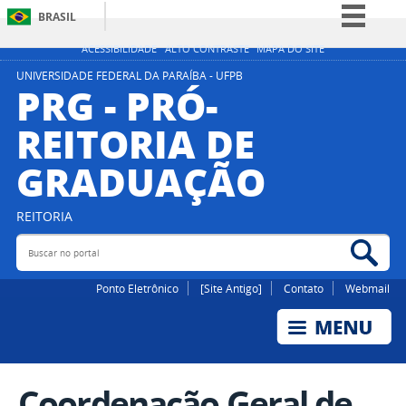
BRASIL
Simplifique!
ACESSIBILIDADE
ALTO CONTRASTE
MAPA DO SITE
Comunica BR
UNIVERSIDADE FEDERAL DA PARAÍBA - UFPB
PRG - PRÓ-
Participe
REITORIA DE
Acesso à informação
GRADUAÇÃO
Legislação
Canais
REITORIA
Buscar no portal
Bus
Ponto Eletrônico
[Site Antigo]
Contato
Webmail
Coordenação Geral de