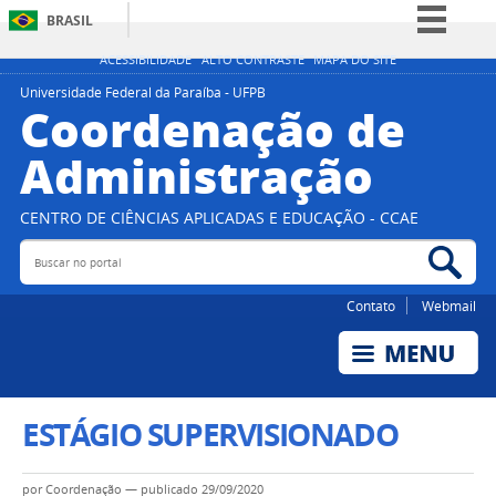
BRASIL
Simplifique!
ACESSIBILIDADE
ALTO CONTRASTE
MAPA DO SITE
Comunica BR
Universidade Federal da Paraíba - UFPB
Coordenação de
Participe
Administração
Acesso à informação
Legislação
CENTRO DE CIÊNCIAS APLICADAS E EDUCAÇÃO - CCAE
Canais
Buscar no portal
Bus
Contato
Webmail
ESTÁGIO SUPERVISIONADO
por
Coordenação
—
publicado
29/09/2020