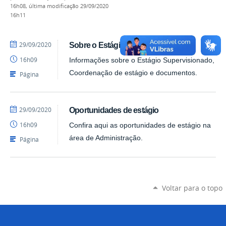
16h08,
última modificação
29/09/2020
16h11
por
publicado
29/09/2020
Sobre o Estágio
Coordenação
16h09
Informações sobre o Estágio Supervisionado,
Coordenação de estágio e documentos.
Página
por
publicado
29/09/2020
Oportunidades de estágio
Coordenação
16h09
Confira aqui as oportunidades de estágio na
área de Administração.
Página
Voltar para o topo