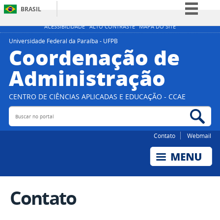
BRASIL
Simplifique!
ACESSIBILIDADE
ALTO CONTRASTE
MAPA DO SITE
Comunica BR
Universidade Federal da Paraíba - UFPB
Coordenação de
Participe
Administração
Acesso à informação
Legislação
CENTRO DE CIÊNCIAS APLICADAS E EDUCAÇÃO - CCAE
Canais
Buscar no portal
Bus
Contato
Webmail
Contato