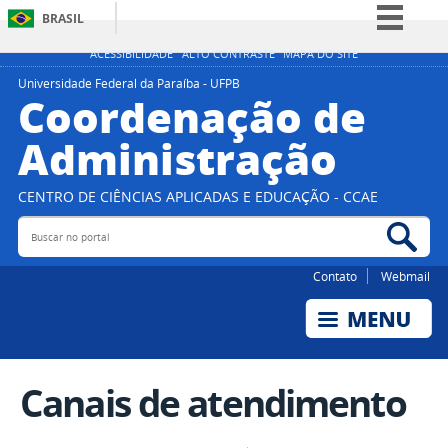
BRASIL
Simplifique!
ACESSIBILIDADE
ALTO CONTRASTE
MAPA DO SITE
Comunica BR
Universidade Federal da Paraíba - UFPB
Coordenação de
Participe
Administração
Acesso à informação
Legislação
CENTRO DE CIÊNCIAS APLICADAS E EDUCAÇÃO - CCAE
Canais
Buscar no portal
Bus
Contato
Webmail
Canais de atendimento