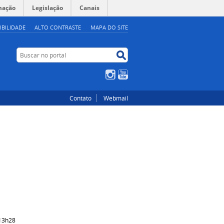
mação
Legislação
Canais
IBILIDADE
ALTO CONTRASTE
MAPA DO SITE
Buscar no portal
Buscar no portal
Instagram
YouTube
Contato
Webmail
 13h28