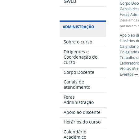
GWEB
Corpo Doc
Canais de 
Feras Admi
Desejamos a
passos em n
ADMINISTRAÇÃO
Apoio ao d
Horários d
Sobre o curso
Calendári
Dirigentes e
Colegiado
Coordenação do
Trabalho d
curso
Laboratóri
Visitas téc
Corpo Docente
Eventos
Canais de
atendimento
Feras
Administração
Apoio ao discente
Horários do curso
Calendário
Acadêmico