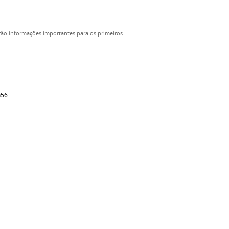
rão informações importantes para os primeiros
h56
0