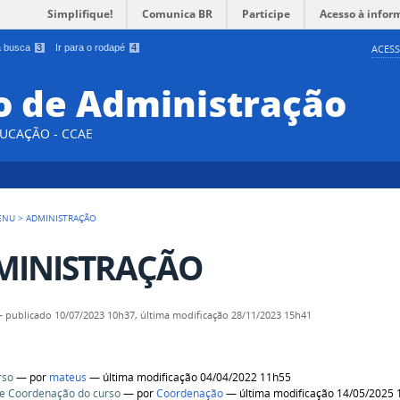
Simplifique!
Comunica BR
Participe
Acesso à infor
 a busca
3
Ir para o rodapé
4
ACESS
 de Administração
DUCAÇÃO - CCAE
ENU
>
ADMINISTRAÇÃO
MINISTRAÇÃO
—
publicado
10/07/2023 10h37,
última modificação
28/11/2023 15h41
rso
—
por
mateus
— última modificação 04/04/2022 11h55
 e Coordenação do curso
—
por
Coordenação
— última modificação 14/05/2025