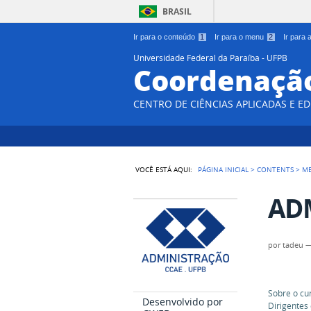
BRASIL
Ir para o conteúdo
1
Ir para o menu
2
Ir para
Universidade Federal da Paraíba - UFPB
Coordenação
CENTRO DE CIÊNCIAS APLICADAS E E
VOCÊ ESTÁ AQUI:
PÁGINA INICIAL
>
CONTENTS
>
M
AD
por
tadeu
Sobre o cu
Desenvolvido por
Dirigentes