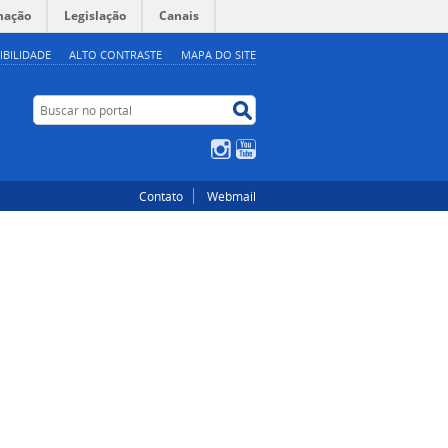
mação
Legislação
Canais
IBILIDADE
ALTO CONTRASTE
MAPA DO SITE
Buscar no portal
Buscar no portal
Instagram
YouTube
Contato
Webmail