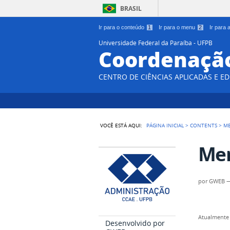
BRASIL
Ir para o conteúdo
1
Ir para o menu
2
Ir para
Universidade Federal da Paraíba - UFPB
Coordenação
CENTRO DE CIÊNCIAS APLICADAS E E
VOCÊ ESTÁ AQUI:
PÁGINA INICIAL
>
CONTENTS
>
M
Me
por
GWEB
Atualmente 
Desenvolvido por