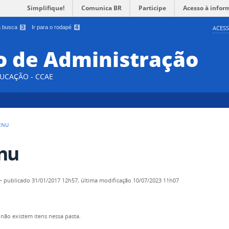
Simplifique!
Comunica BR
Participe
Acesso à infor
 a busca
3
Ir para o rodapé
4
ACESS
 de Administração
DUCAÇÃO - CCAE
ENU
nu
—
publicado
31/01/2017 12h57,
última modificação
10/07/2023 11h07
não existem itens nessa pasta.