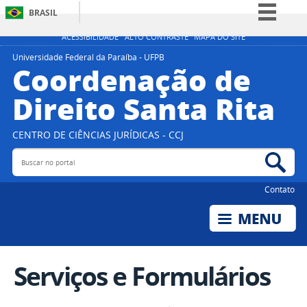
BRASIL
Simplifique!
ACESSIBILIDADE
ALTO CONTRASTE
MAPA DO SITE
Comunica BR
Universidade Federal da Paraíba - UFPB
Coordenação de
Participe
Direito Santa Rita
Acesso à informação
Legislação
CENTRO DE CIÊNCIAS JURÍDICAS - CCJ
Canais
Buscar no portal
Bus
Contato
Serviços e Formulários