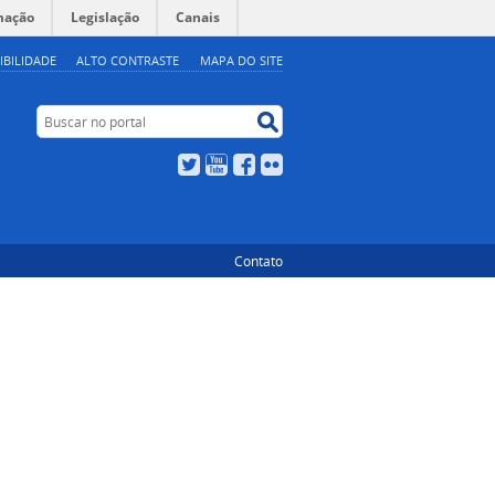
mação
Legislação
Canais
IBILIDADE
ALTO CONTRASTE
MAPA DO SITE
Buscar no portal
Buscar no portal
Twitter
YouTube
Facebook
Flickr
Contato