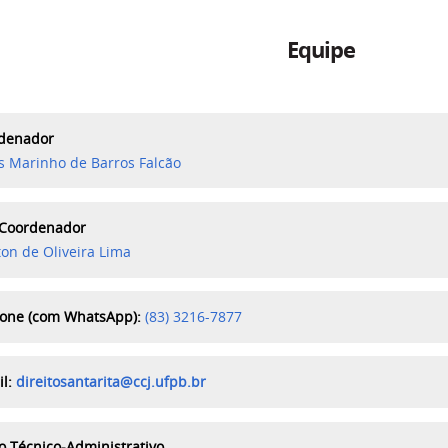
Equipe
denador
is Marinho de Barros Falcão
-Coordenador
on de Oliveira Lima
fone (com WhatsApp):
(83)
3216-7877
il:
direitosantarita@ccj.ufpb.br
o Técnico-Administrativo