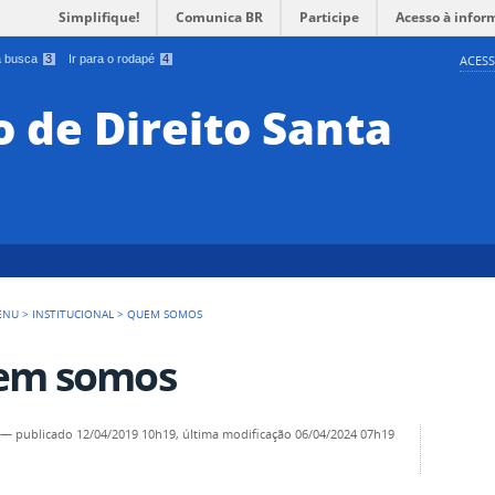
Simplifique!
Comunica BR
Participe
Acesso à infor
 a busca
3
Ir para o rodapé
4
ACESS
 de Direito Santa
ENU
>
INSTITUCIONAL
>
QUEM SOMOS
em somos
—
publicado
12/04/2019 10h19,
última modificação
06/04/2024 07h19