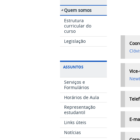
Quem somos
Estrutura
curricular do
curso
Legislação
Coor
Clóv
ASSUNTOS
Vice
Newt
Serviços e
Formulários
Horários de Aula
Tele
Representação
estudantil
E-ma
Links úteis
Notícias
Corp