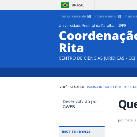
BRASIL
Ir para o conteúdo
1
Ir para o menu
2
Ir para
Universidade Federal da Paraíba - UFPB
Coordenação
Rita
CENTRO DE CIÊNCIAS JURÍDICAS - CCJ
VOCÊ ESTÁ AQUI:
PÁGINA INICIAL
>
CONTENTS
>
M
Qu
Desenvolvido por
GWEB
por
mateus
INSTITUCIONAL