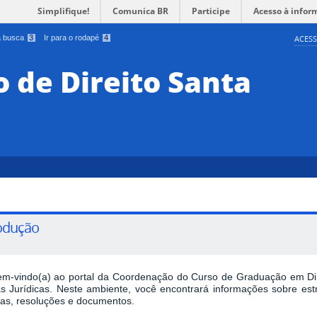
Simplifique!
Comunica BR
Participe
Acesso à infor
 a busca
3
Ir para o rodapé
4
ACESS
 de Direito Santa
odução
em-vindo(a) ao portal da Coordenação do Curso de Graduação em Dir
as Jurídicas. Neste ambiente, você encontrará informações sobre estru
las, resoluções e documentos.