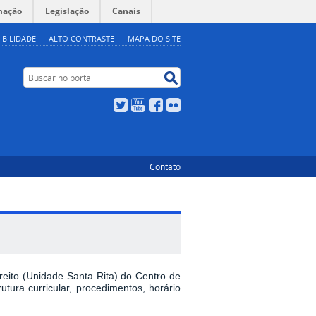
mação
Legislação
Canais
IBILIDADE
ALTO CONTRASTE
MAPA DO SITE
Buscar no portal
Buscar no portal
Twitter
YouTube
Facebook
Flickr
Contato
eito (Unidade Santa Rita) do Centro de
tura curricular, procedimentos, horário