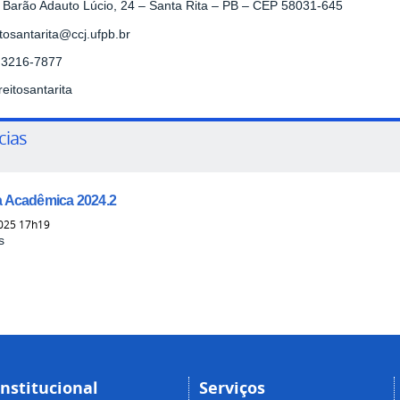
 Barão Adauto Lúcio, 24 – Santa Rita – PB – CEP 58031-645
itosantarita@ccj.ufpb.br
) 3216-7877
eitosantarita
cias
 Acadêmica 2024.2
025 17h19
s
Institucional
Serviços