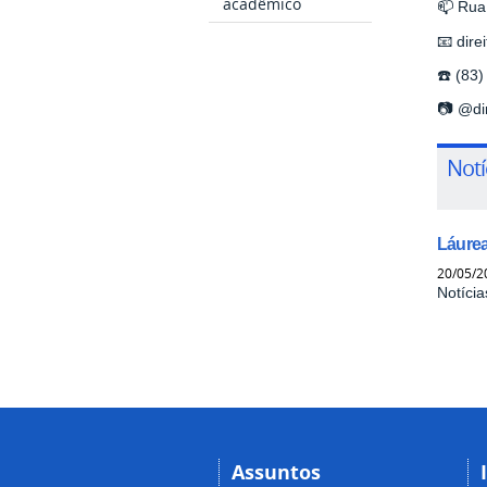
acadêmico
📫 Rua
📧 dire
☎️ (83
📷 @dir
Notí
Láurea
20/05/2
Notícia
Assuntos