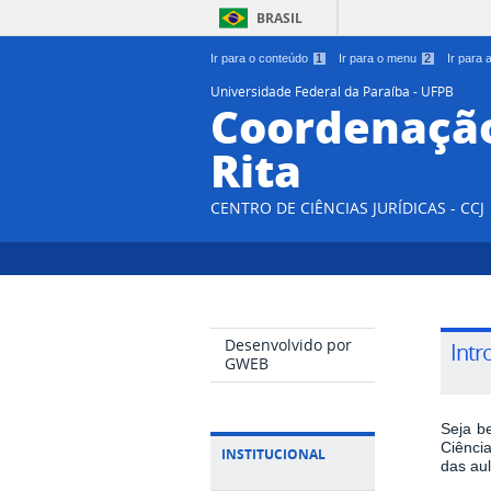
BRASIL
Ir para o conteúdo
1
Ir para o menu
2
Ir para
Universidade Federal da Paraíba - UFPB
Coordenação
Rita
CENTRO DE CIÊNCIAS JURÍDICAS - CCJ
Desenvolvido por
Intr
GWEB
Seja b
Ciênci
INSTITUCIONAL
das au