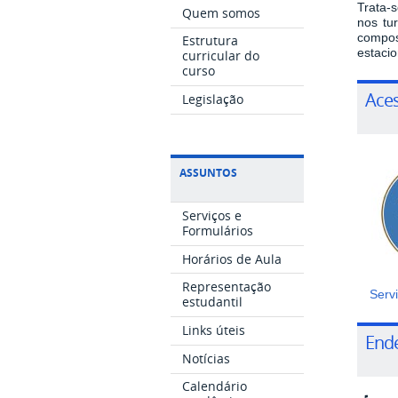
Trata-
Quem somos
nos tu
compos
Estrutura
estaci
curricular do
curso
Aces
Legislação
ASSUNTOS
Serviços e
Formulários
Horários de Aula
Representação
Serv
estudantil
Links úteis
Ende
Notícias
Calendário