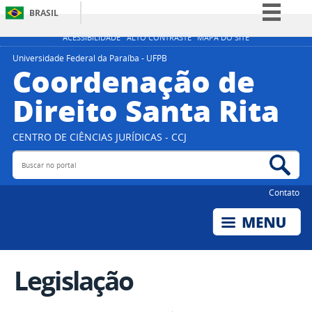
BRASIL
Simplifique!
ACESSIBILIDADE
ALTO CONTRASTE
MAPA DO SITE
Comunica BR
Universidade Federal da Paraíba - UFPB
Coordenação de
Participe
Direito Santa Rita
Acesso à informação
Legislação
CENTRO DE CIÊNCIAS JURÍDICAS - CCJ
Canais
Buscar no portal
Bus
Contato
Legislação