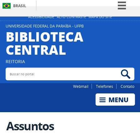
BRASIL
Simplifique!
ACESSIBILIDADE
ALTO CONTRASTE
MAPA DO SITE
Comunica BR
UNIVERSIDADE FEDERAL DA PARAÍBA - UFPB
BIBLIOTECA
Participe
CENTRAL
Acesso à informação
Legislação
REITORIA
Canais
Buscar no portal
Bus
Webmail
Telefones
Contato
Assuntos