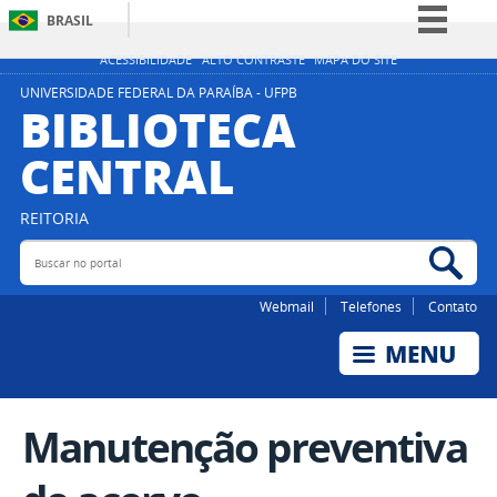
BRASIL
Simplifique!
ACESSIBILIDADE
ALTO CONTRASTE
MAPA DO SITE
Comunica BR
UNIVERSIDADE FEDERAL DA PARAÍBA - UFPB
BIBLIOTECA
Participe
CENTRAL
Acesso à informação
Legislação
REITORIA
Canais
Buscar no portal
Bus
Webmail
Telefones
Contato
Manutenção preventiva