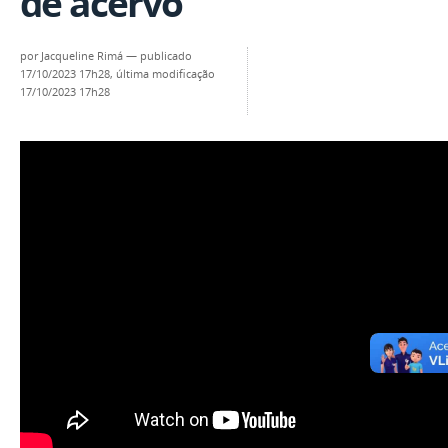
de acervo
por
Jacqueline Rimá
—
publicado
17/10/2023 17h28,
última modificação
17/10/2023 17h28