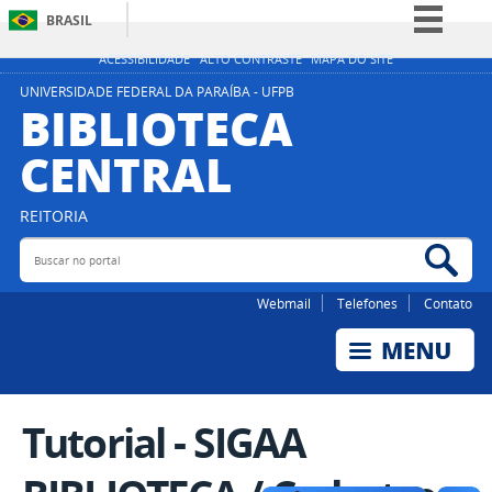
BRASIL
Simplifique!
ACESSIBILIDADE
ALTO CONTRASTE
MAPA DO SITE
Comunica BR
UNIVERSIDADE FEDERAL DA PARAÍBA - UFPB
BIBLIOTECA
Participe
CENTRAL
Acesso à informação
Legislação
REITORIA
Canais
Buscar no portal
Bus
Webmail
Telefones
Contato
Tutorial - SIGAA