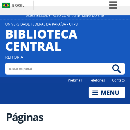
BRASIL
Simplifique!
ACESSIBILIDADE
ALTO CONTRASTE
MAPA DO SITE
Comunica BR
UNIVERSIDADE FEDERAL DA PARAÍBA - UFPB
BIBLIOTECA
Participe
CENTRAL
Acesso à informação
Legislação
REITORIA
Canais
Buscar no portal
Bus
Webmail
Telefones
Contato
Páginas