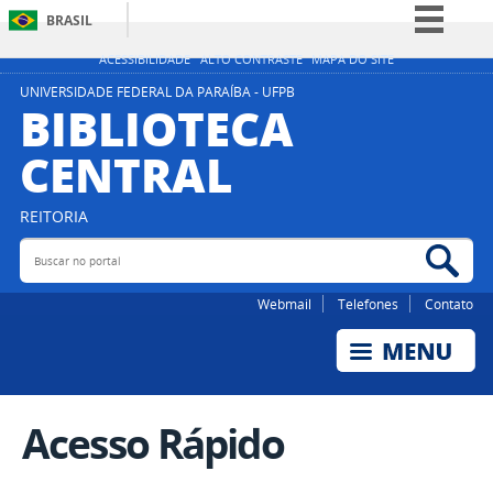
BRASIL
Simplifique!
ACESSIBILIDADE
ALTO CONTRASTE
MAPA DO SITE
Comunica BR
UNIVERSIDADE FEDERAL DA PARAÍBA - UFPB
BIBLIOTECA
Participe
CENTRAL
Acesso à informação
Legislação
REITORIA
Canais
Buscar no portal
Bus
Webmail
Telefones
Contato
Acesso Rápido