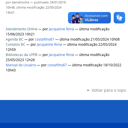
por
danielrocha
—
publicado
24/01/2018
10h48,
última modificação
22/05/2024
13h01
Atendimento Online
—
por
Jacqueline Rimá
— última modificação
15/06/2023 10h21
Agenda BC
—
por
costafilho87
— última modificação 21/05/2024 10h08
Contatos BC
—
por
Jacqueline Rimá
— última modificação 22/05/2024
12h59
Bibliotecas da UFPB
—
por
Jacqueline Rimá
— última modificação
25/05/2023 12h26
Manual do Usuário
—
por
costafilho87
— última modificação 18/10/2022
10h43
Voltar para o topo