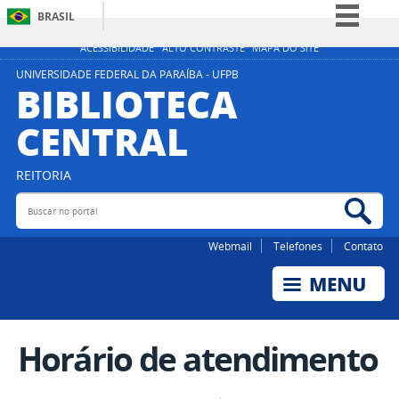
BRASIL
Simplifique!
ACESSIBILIDADE
ALTO CONTRASTE
MAPA DO SITE
Comunica BR
UNIVERSIDADE FEDERAL DA PARAÍBA - UFPB
BIBLIOTECA
Participe
CENTRAL
Acesso à informação
Legislação
REITORIA
Canais
Buscar no portal
Bus
Webmail
Telefones
Contato
Horário de atendimento