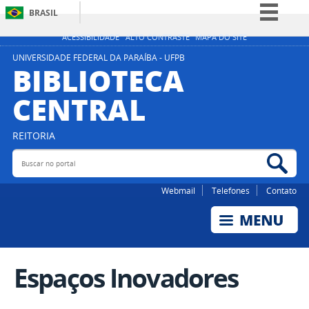
BRASIL
Simplifique!
ACESSIBILIDADE
ALTO CONTRASTE
MAPA DO SITE
Comunica BR
UNIVERSIDADE FEDERAL DA PARAÍBA - UFPB
BIBLIOTECA
Participe
CENTRAL
Acesso à informação
Legislação
REITORIA
Canais
Buscar no portal
Bus
Webmail
Telefones
Contato
Espaços Inovadores