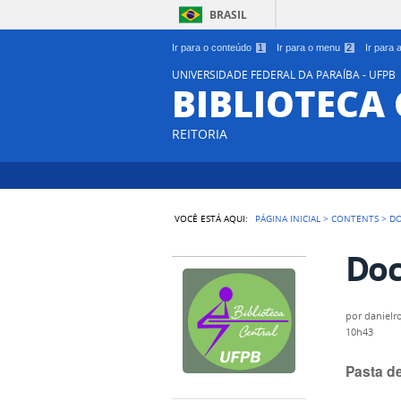
BRASIL
Ir para o conteúdo
1
Ir para o menu
2
Ir para
UNIVERSIDADE FEDERAL DA PARAÍBA - UFPB
BIBLIOTECA
REITORIA
VOCÊ ESTÁ AQUI:
PÁGINA INICIAL
>
CONTENTS
>
D
Do
por
danielr
10h43
Pasta d