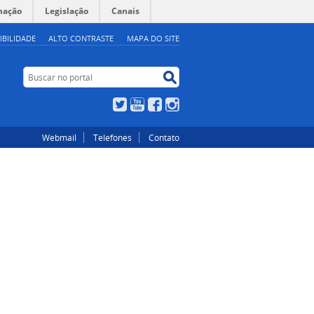
mação
Legislação
Canais
IBILIDADE
ALTO CONTRASTE
MAPA DO SITE
Buscar no portal
Buscar no portal
Twitter
YouTube
Facebook
Instagram
Webmail
Telefones
Contato