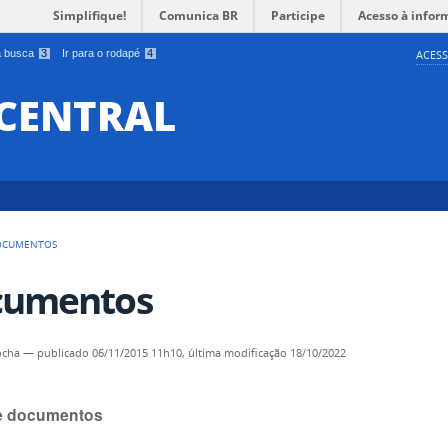
Simplifique!
Comunica BR
Participe
Acesso à infor
 a busca
3
Ir para o rodapé
4
ACESS
 CENTRAL
OCUMENTOS
cumentos
ocha
—
publicado
06/11/2015 11h10,
última modificação
18/10/2022
e documentos