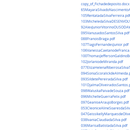
copy_of_Fichadedeposito.docx
65MayaraSilvadoNascimen
105RentatadaSilvaFerreira.pd
103MicheledaSilvaDESENVO
92AlexJuniorVitorinoOUS
095VanusadosSantosSilva.pdf
088FranoisBraga.pdf
107TiagoFernandesJunior.pdf
106VanessaCaetanodeFranca.
100ThomasJeffersonGaldinoB
102JorlaniodeMiranda.pdf
077ElizaHelenaRibeirosaSilva
094SoniaScoralickdeAlmeida.
093SildetePereiradaSilva.pdf
101DjalmaOliveiradosSantos.
098WaluskaPaivadeSouza.pdf
096MichelleGuerraFelix.pdf
097GeaniseAraujoBorges.pdf
053CleoniceAlineSoaresdaSil
047GeissikellyMarquesdeOlive
038IvaniaClaudiadaSilva.pdf
036MarisaBatistadaSilva.pdf