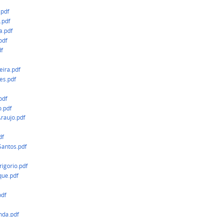
pdf
.pdf
a.pdf
pdf
f
eira.pdf
es.pdf
pdf
.pdf
raujo.pdf
df
Santos.pdf
igorio.pdf
que.pdf
pdf
nda.pdf