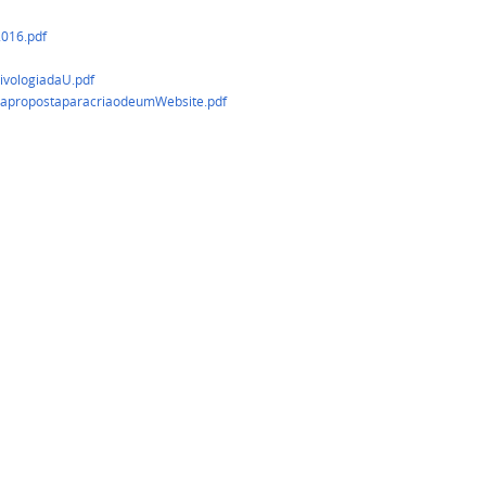
016.pdf
ologiadaU.pdf
postaparacriaodeumWebsite.pdf