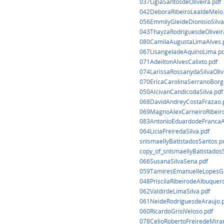
037LigiaSantosdeOliveira.pdf
042DeboraRibeiroLealdeMelo.
056EmmilyGleideDionisioSilva
043ThayzaRodriguesdeOliveir
080CamilaAugustaLimaAlves.
067LisangeladeAquinoLima.pd
071AdeiltonAlvesCalixto.pdf
074LarissaRossanydaSilvaOliv
070EricaCarolinaSerranoBorg
050AlcivanCandicodaSilva.pdf
068DavidAndreyCostaFrazao.
069MagnoAlexCarneiroRibeiro
083AntonioEduardodeFrancaA
064LiciaFreiredaSilva.pdf
snIsmaellyBatistadosSantos.p
copy_of_snIsmaellyBatistados
066SusanaSilvaSena.pdf
059TamiresEmanuelleLopesGr
048PriscilaRibeirodeAlbuquer
062ValdirdeLimaSilva.pdf
061NeideRodriguesdeAraujo.
060RicardoGrisiVeloso.pdf
078CelioRobertoFreiredeMira