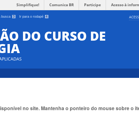
Simplifique!
Comunica BR
Participe
Acesso à infor
 a busca
3
Ir para o rodapé
4
ACESS
ÃO DO CURSO DE
GIA
 APLICADAS
isponível no site. Mantenha o ponteiro do mouse sobre o 