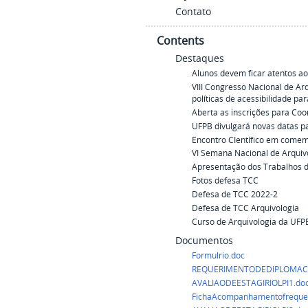
Contato
Contents
Destaques
Alunos devem ficar atentos ao
VIII Congresso Nacional de Arq
políticas de acessibilidade par
Aberta as inscrições para Co
UFPB divulgará novas datas p
Encontro CIentífico em comem
VI Semana Nacional de Arquivo
Apresentação dos Trabalhos d
Fotos defesa TCC
Defesa de TCC 2022-2
Defesa de TCC Arquivologia
Curso de Arquivologia da UFP
Documentos
Formulrio.doc
REQUERIMENTODEDIPLOMACo
AVALIAODEESTAGIRIOLPI1.do
FichaAcompanhamentofrequen