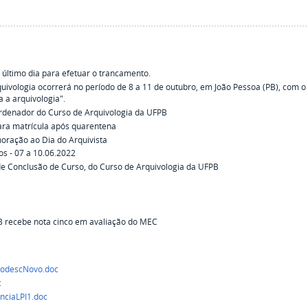
 último dia para efetuar o trancamento.
uivologia ocorrerá no período de 8 a 11 de outubro, em João Pessoa (PB), com o 
a a arquivologia".
ordenador do Curso de Arquivologia da UFPB
ara matrícula após quarentena
oração ao Dia do Arquivista
s - 07 a 10.06.2022
e Conclusão de Curso, do Curso de Arquivologia da UFPB
B recebe nota cinco em avaliação do MEC
descNovo.doc
c
ciaLPI1.doc