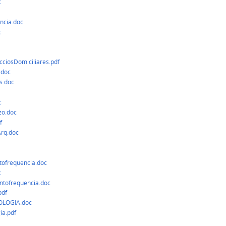
c
ncia.doc
c
iosDomiciliares.pdf
.doc
s.doc
c
zo.doc
f
rq.doc
ofrequencia.doc
c
tofrequencia.doc
pdf
LOGIA.doc
ia.pdf