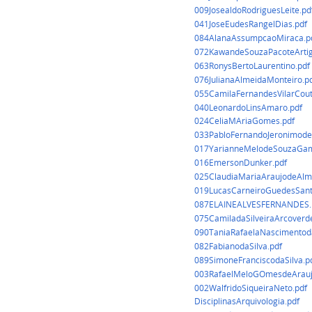
009JosealdoRodriguesLeite.pd
041JoseEudesRangelDias.pdf
084AlanaAssumpcaoMiraca.p
072KawandeSouzaPacoteArtig
063RonysBertoLaurentino.pdf
076JulianaAlmeidaMonteiro.p
055CamilaFernandesVilarCout
040LeonardoLinsAmaro.pdf
024CeliaMAriaGomes.pdf
033PabloFernandoJeronimode
017YarianneMelodeSouzaGam
016EmersonDunker.pdf
025ClaudiaMariaAraujodeAlm
019LucasCarneiroGuedesSant
087ELAINEALVESFERNANDES.
075CamiladaSilveiraArcoverd
090TaniaRafaelaNascimentoda
082FabianodaSilva.pdf
089SimoneFranciscodaSilva.p
003RafaelMeloGOmesdeArauj
002WalfridoSiqueiraNeto.pdf
DisciplinasArquivologia.pdf