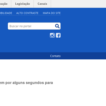
mação
Legislação
Canais
IBILIDADE
ALTO CONTRASTE
MAPA DO SITE
Buscar no portal
Buscar no portal
Instagram
Facebook
Contato
item por alguns segundos para