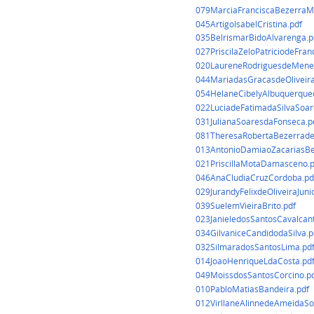
079MarciaFranciscaBezerraM
045ArtigoIsabelCristina.pdf
035BelrismarBidoAlvarenga.p
027PriscilaZeloPatriciodeFran
020LaureneRodriguesdeMene
044MariadasGracasdeOliveira
054HelaneCibelyAlbuquerqued
022LuciadeFatimadaSilvaSoar
031JulianaSoaresdaFonseca.p
081TheresaRobertaBezerrade
013AntonioDamiaoZacariasBe
021PriscillaMotaDamasceno.p
046AnaCludiaCruzCordoba.pd
029JurandyFelixdeOliveiraJuni
039SuelemVieiraBrito.pdf
023JanieledosSantosCavalcant
034GilvaniceCandidodaSilva.p
032SilmaradosSantosLima.pd
014JoaoHenriqueLdaCosta.pd
049MoissdosSantosCorcino.p
010PabloMatiasBandeira.pdf
012VirllaneAlinnedeAmeidaSo