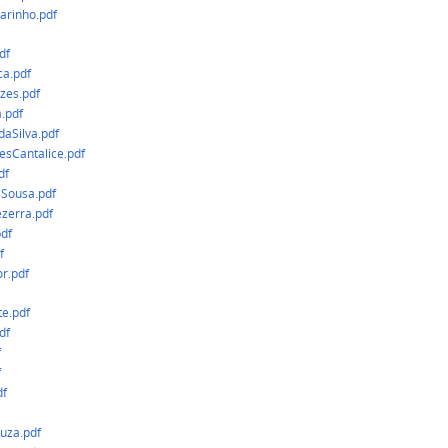
arinho.pdf
df
ca.pdf
zes.pdf
.pdf
aSilva.pdf
esCantalice.pdf
df
Sousa.pdf
zerra.pdf
df
f
or.pdf
e.pdf
df
f
f
df
uza.pdf