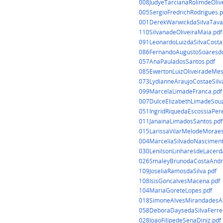
008JudyeTarcianaRolimdeOlive
005SergioFredrichRodrigues.p
001DerekWarwickdaSilvaTava
110SilvanadeOliveiraMaia.pdf
091LeonardoLuizdaSilvaCosta
086FernandoAugustoSoaresdo
057AnaPauladosSantos.pdf
085EwertonLuizOliveiradeMes
073LydianneAraujoCostaeSilv
099MarcelaLimadeFranca.pdf
007DulceElizabethLimadeSouz
051IngridRiquedaEscossiaPere
011JanainaLimadosSantos.pdf
015LarissaVilarMelodeMoraes
004MarceliaSilvadoNasciment
030LenilsonLinharesdeLacerd
026SmaleyBrunodaCostaAndr
109JoseliaRamosdaSilva.pdf
108IsisGoncalvesMacena.pdf
104MariaGoreteLopes.pdf
018SimoneAlvesMirandadesA
058DeboraDaysedaSilvaFerrei
028JoaoFilipedeSenaDiniz.pdf