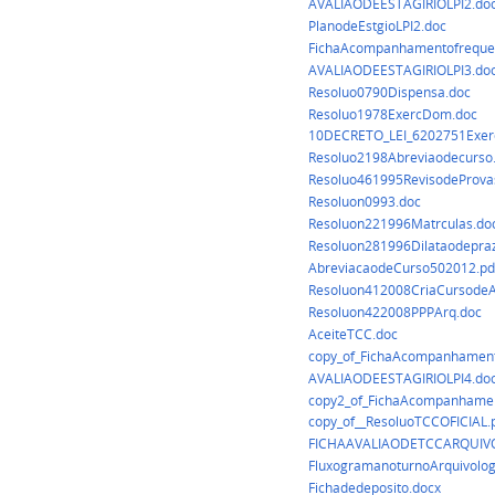
AVALIAODEESTAGIRIOLPI2.do
PlanodeEstgioLPI2.doc
FichaAcompanhamentofreque
AVALIAODEESTAGIRIOLPI3.do
Resoluo0790Dispensa.doc
Resoluo1978ExercDom.doc
10DECRETO_LEI_6202751Exercc
Resoluo2198Abreviaodecurso
Resoluo461995RevisodeProva
Resoluon0993.doc
Resoluon221996Matrculas.do
Resoluon281996Dilataodepra
AbreviacaodeCurso502012.pd
Resoluon412008CriaCursodeA
Resoluon422008PPPArq.doc
AceiteTCC.doc
copy_of_FichaAcompanhament
AVALIAODEESTAGIRIOLPI4.do
copy2_of_FichaAcompanhamen
copy_of__ResoluoTCCOFICIAL.
FICHAAVALIAODETCCARQUIVO
FluxogramanoturnoArquivolog
Fichadedeposito.docx