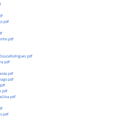
f
df
o.pdf
df
inho.pdf
SouzaRodrigues.pdf
a.pdf
eida.pdf
iago.pdf
pdf
e.pdf
Silva.pdf
df
o.pdf