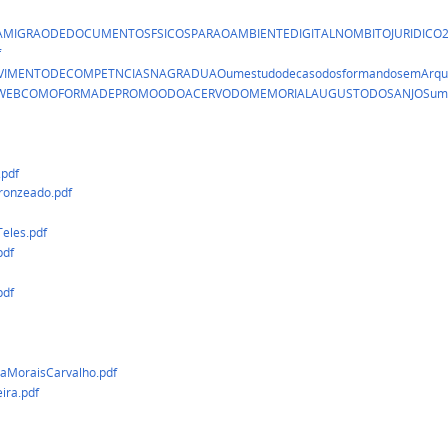
toAMIGRAODEDOCUMENTOSFSICOSPARAOAMBIENTEDIGITALNOMBITOJURIDICO2
f
LVIMENTODECOMPETNCIASNAGRADUAOumestudodecasodosformandosemArquiv
ODAWEBCOMOFORMADEPROMOODOACERVODOMEMORIALAUGUSTODOSANJOSumapro
pdf
ronzeado.pdf
Teles.pdf
pdf
pdf
vaMoraisCarvalho.pdf
ira.pdf