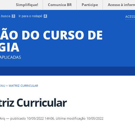
Simplifique!
Comunica BR
Participe
Acesso à infor
 a busca
3
Ir para o rodapé
4
ACESS
ÃO DO CURSO DE
GIA
 APLICADAS
ENU
>
MATRIZ CURRICULAR
riz Curricular
 Arq
—
publicado
10/05/2022 14h06,
última modificação
10/05/2022