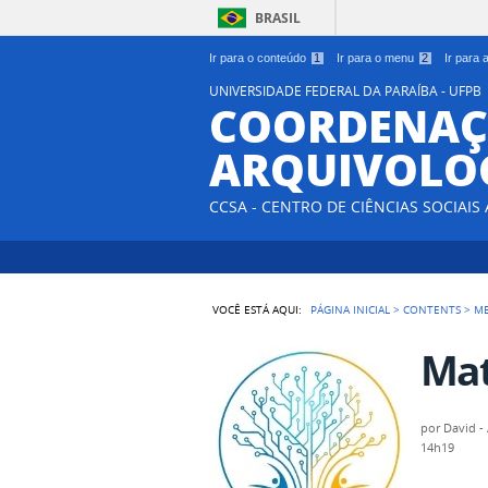
BRASIL
Ir para o conteúdo
1
Ir para o menu
2
Ir para
UNIVERSIDADE FEDERAL DA PARAÍBA - UFPB
COORDENAÇ
ARQUIVOLO
CCSA - CENTRO DE CIÊNCIAS SOCIAIS
VOCÊ ESTÁ AQUI:
PÁGINA INICIAL
>
CONTENTS
>
M
Mat
por
David -
14h19