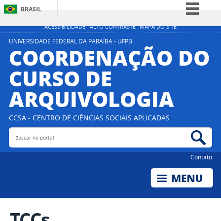
BRASIL
Simplifique!
ACESSIBILIDADE
ALTO CONTRASTE
MAPA DO SITE
Comunica BR
UNIVERSIDADE FEDERAL DA PARAÍBA - UFPB
COORDENAÇÃO DO
Participe
CURSO DE
Acesso à informação
ARQUIVOLOGIA
Legislação
Canais
CCSA - CENTRO DE CIÊNCIAS SOCIAIS APLICADAS
Buscar no portal
Bus
Contato
TCCs