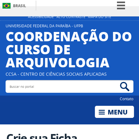
BRASIL
Simplifique!
ACESSIBILIDADE
ALTO CONTRASTE
MAPA DO SITE
Comunica BR
UNIVERSIDADE FEDERAL DA PARAÍBA - UFPB
COORDENAÇÃO DO
Participe
CURSO DE
Acesso à informação
ARQUIVOLOGIA
Legislação
Canais
CCSA - CENTRO DE CIÊNCIAS SOCIAIS APLICADAS
Buscar no portal
Bus
Contato
Crie sua Ficha