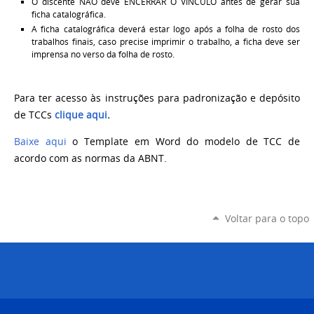
O discente NÃO deve ENCERRAR O VÍNCULO antes de gerar sua
ficha catalográfica.
A ficha catalográfica deverá estar logo após a folha de rosto dos
trabalhos finais, caso precise imprimir o trabalho, a ficha deve ser
imprensa no verso da folha de rosto.
Para ter acesso às instruções para padronização e depósito
de TCCs
clique aqui
.
Baixe aqui
o Template em Word do modelo de TCC de
acordo com as normas da ABNT.
Voltar para o topo