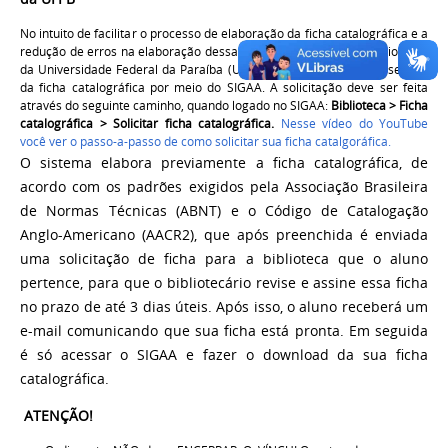
No intuito de facilitar o processo de elaboração da ficha catalográfica e a
redução de erros na elaboração dessas fichas. o Sistema de Bibliotecas
da Universidade Federal da Paraíba (UFPB) passou a oferecer o serviço
da ficha catalográfica por meio do SIGAA. A solicitação deve ser feita
através do seguinte caminho, quando logado no SIGAA:
Biblioteca > Ficha
catalográfica > Solicitar ficha catalográfica.
Nesse vídeo do YouTube
você ver o passo-a-passo de como solicitar sua ficha catalgoráfica.
O sistema elabora previamente a ficha catalográfica, de
acordo com os padrões exigidos pela Associação Brasileira
de Normas Técnicas (ABNT) e o Código de Catalogação
Anglo-Americano (AACR2), que após preenchida é enviada
uma solicitação de ficha para a biblioteca que o aluno
pertence, para que o bibliotecário revise e assine essa ficha
no prazo de até 3 dias úteis. Após isso, o aluno receberá um
e-mail comunicando que sua ficha está pronta. Em seguida
é só acessar o SIGAA e fazer o download da sua ficha
catalográfica.
ATENÇÃO!