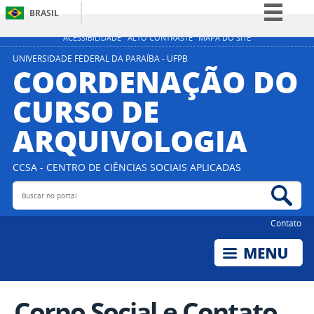
BRASIL
Simplifique!
ACESSIBILIDADE
ALTO CONTRASTE
MAPA DO SITE
Comunica BR
UNIVERSIDADE FEDERAL DA PARAÍBA - UFPB
COORDENAÇÃO DO
Participe
CURSO DE
Acesso à informação
ARQUIVOLOGIA
Legislação
Canais
CCSA - CENTRO DE CIÊNCIAS SOCIAIS APLICADAS
Buscar no portal
Bus
Contato
Corpo Social e Contato