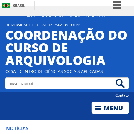
BRASIL
Simplifique!
ACESSIBILIDADE
ALTO CONTRASTE
MAPA DO SITE
Comunica BR
UNIVERSIDADE FEDERAL DA PARAÍBA - UFPB
COORDENAÇÃO DO
Participe
CURSO DE
Acesso à informação
ARQUIVOLOGIA
Legislação
Canais
CCSA - CENTRO DE CIÊNCIAS SOCIAIS APLICADAS
Buscar no portal
Bus
Contato
NOTÍCIAS