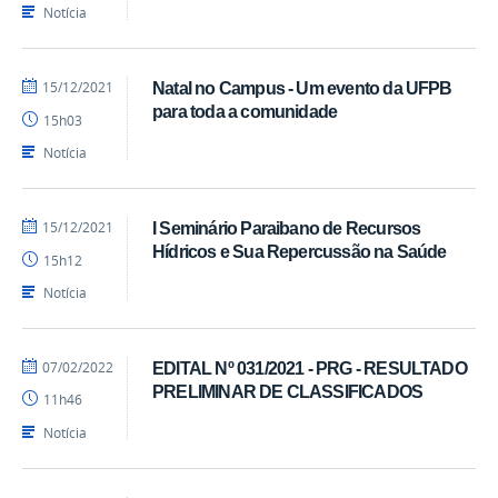
SEAD
Notícia
por
publicado
15/12/2021
Natal no Campus - Um evento da UFPB
Luís
para toda a comunidade
15h03
-
SEAD
Notícia
por
publicado
15/12/2021
I Seminário Paraibano de Recursos
Luís
Hídricos e Sua Repercussão na Saúde
15h12
-
SEAD
Notícia
por
publicado
07/02/2022
EDITAL Nº 031/2021 - PRG - RESULTADO
Luís
PRELIMINAR DE CLASSIFICADOS
11h46
-
SEAD
Notícia