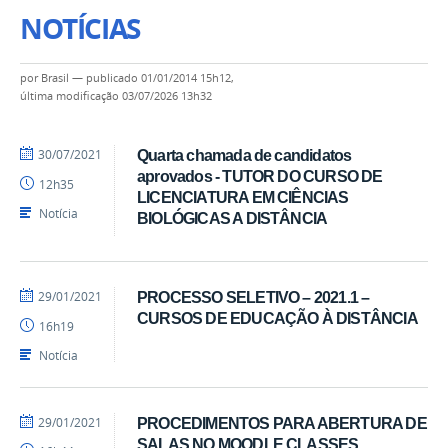
NOTÍCIAS
por
Brasil
—
publicado
01/01/2014 15h12,
última modificação
03/07/2026 13h32
por
publicado
30/07/2021
Quarta chamada de candidatos
Coordenação
aprovados - TUTOR DO CURSO DE
12h35
LICENCIATURA EM CIÊNCIAS
Notícia
BIOLÓGICAS A DISTÂNCIA
por
publicado
29/01/2021
PROCESSO SELETIVO – 2021.1 –
Coordenação
CURSOS DE EDUCAÇÃO À DISTÂNCIA
16h19
Notícia
por
publicado
29/01/2021
PROCEDIMENTOS PARA ABERTURA DE
Coordenação
SALAS NO MOODLE CLASSES