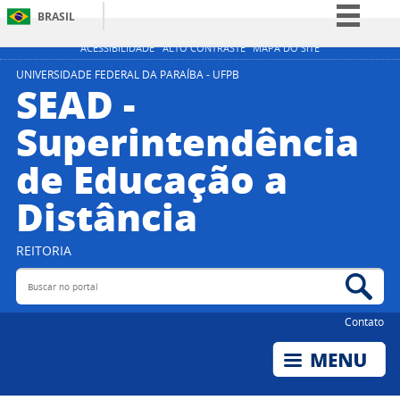
BRASIL
Simplifique!
ACESSIBILIDADE
ALTO CONTRASTE
MAPA DO SITE
Comunica BR
UNIVERSIDADE FEDERAL DA PARAÍBA - UFPB
SEAD -
Participe
Superintendência
Acesso à informação
de Educação a
Legislação
Canais
Distância
REITORIA
Buscar no portal
Bus
Contato