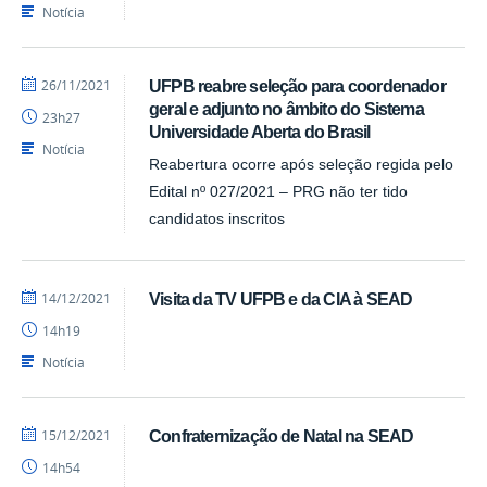
SEAD
Notícia
por
publicado
26/11/2021
UFPB reabre seleção para coordenador
Luís
geral e adjunto no âmbito do Sistema
23h27
-
Universidade Aberta do Brasil
SEAD
Notícia
Reabertura ocorre após seleção regida pelo
Edital nº 027/2021 – PRG não ter tido
candidatos inscritos
por
publicado
14/12/2021
Visita da TV UFPB e da CIA à SEAD
Luís
14h19
-
SEAD
Notícia
por
publicado
15/12/2021
Confraternização de Natal na SEAD
Luís
14h54
-