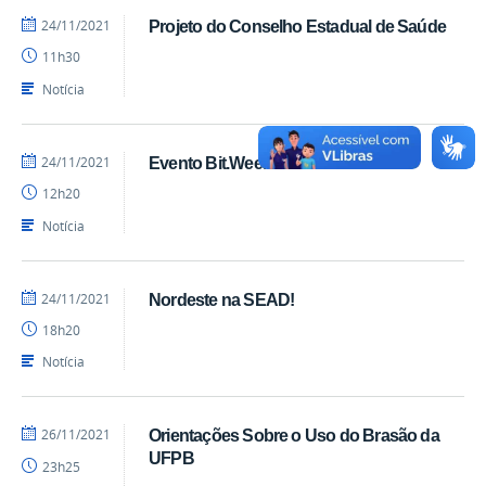
por
publicado
24/11/2021
Projeto do Conselho Estadual de Saúde
Luís
11h30
-
SEAD
Notícia
por
publicado
24/11/2021
Evento Bit.Week
Luís
12h20
-
SEAD
Notícia
por
publicado
24/11/2021
Nordeste na SEAD!
Luís
18h20
-
SEAD
Notícia
por
publicado
26/11/2021
Orientações Sobre o Uso do Brasão da
Luís
UFPB
23h25
-