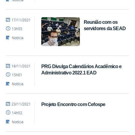
por
publicado
17/11/2021
Reunião com os
Luís
servidores da SEAD
13h55
-
SEAD
Notícia
por
publicado
18/11/2021
PRG Divulga Calendários Acadêmico e
Luís
Administrativo 2022.1 EAD
15h01
-
SEAD
Notícia
por
publicado
23/11/2021
Projeto Encontro com Cefospe
Luís
14h52
-
SEAD
Notícia