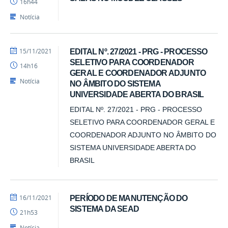
16h44
Notícia
por
publicado
15/11/2021
EDITAL Nº. 27/2021 - PRG - PROCESSO
Luís
SELETIVO PARA COORDENADOR
14h16
-
GERAL E COORDENADOR ADJUNTO
SEAD
Notícia
NO ÂMBITO DO SISTEMA
UNIVERSIDADE ABERTA DO BRASIL
EDITAL Nº. 27/2021 - PRG - PROCESSO
SELETIVO PARA COORDENADOR GERAL E
COORDENADOR ADJUNTO NO ÂMBITO DO
SISTEMA UNIVERSIDADE ABERTA DO
BRASIL
por
publicado
16/11/2021
PERÍODO DE MANUTENÇÃO DO
Luís
SISTEMA DA SEAD
21h53
-
SEAD
Notícia