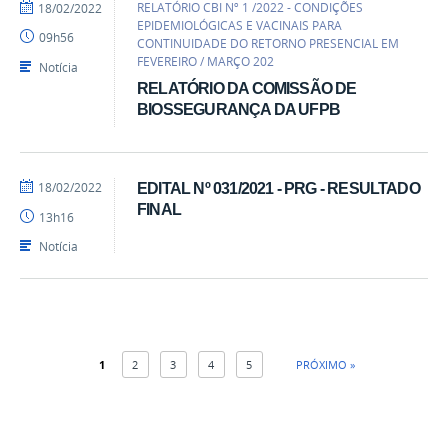
por
publicado
RELATÓRIO CBI Nº 1 /2022 - CONDIÇÕES
18/02/2022
Luís
EPIDEMIOLÓGICAS E VACINAIS PARA
09h56
-
CONTINUIDADE DO RETORNO PRESENCIAL EM
SEAD
FEVEREIRO / MARÇO 202
Notícia
RELATÓRIO DA COMISSÃO DE
BIOSSEGURANÇA DA UFPB
por
publicado
18/02/2022
EDITAL Nº 031/2021 - PRG - RESULTADO
Luís
FINAL
13h16
-
SEAD
Notícia
1
2
3
4
5
PRÓXIMO »