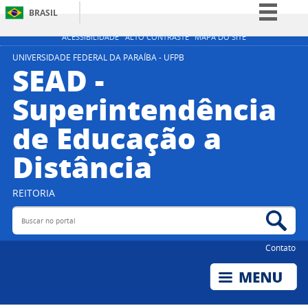
BRASIL
Simplifique!
ACESSIBILIDADE
ALTO CONTRASTE
MAPA DO SITE
Comunica BR
UNIVERSIDADE FEDERAL DA PARAÍBA - UFPB
SEAD -
Participe
Superintendência
Acesso à informação
de Educação a
Legislação
Canais
Distância
REITORIA
Buscar no portal
Bus
Contato