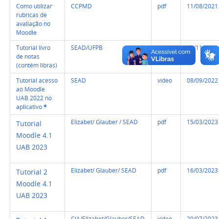
Como utilizar
CCPMD
pdf
11/08/2021
rubricas de
avaliação no
Moodle
Tutorial livro
SEAD/UFPB
video
17/11/2021
de notas
(contém libras)
Tutorial acesso
SEAD
video
08/09/2022
ao Moodle
UAB 2022 no
aplicativo
*
Elizabet/ Glauber / SEAD
pdf
15/03/2023
Tutorial
Moodle 4.1
UAB 2023
Elizabet/ Glauber/ SEAD
pdf
16/03/2023
Tutorial 2
Moodle 4.1
UAB 2023
CIA/Elizabet/Glauber/SEAD
video
20/07/2023