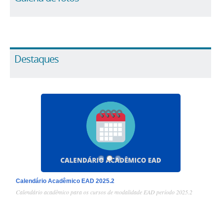
Destaques
1
/
3
Calendário Acadêmico EAD 2025.2
Calendário acadêmico para os cursos de modalidade EAD período 2025.2