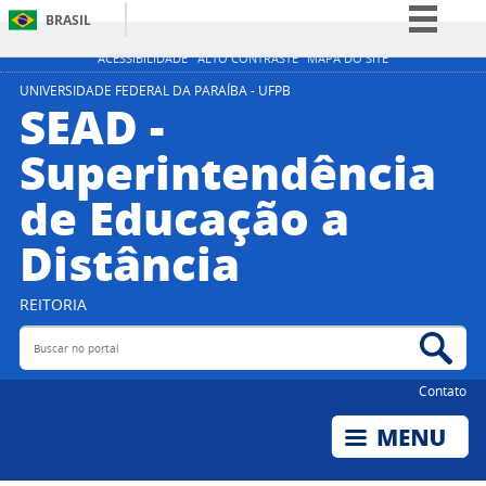
BRASIL
Simplifique!
ACESSIBILIDADE
ALTO CONTRASTE
MAPA DO SITE
Comunica BR
UNIVERSIDADE FEDERAL DA PARAÍBA - UFPB
SEAD -
Participe
Superintendência
Acesso à informação
de Educação a
Legislação
Canais
Distância
REITORIA
Buscar no portal
Bus
Contato