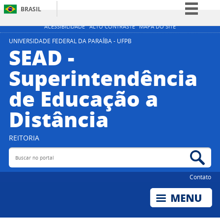
BRASIL
Simplifique!
ACESSIBILIDADE
ALTO CONTRASTE
MAPA DO SITE
Comunica BR
UNIVERSIDADE FEDERAL DA PARAÍBA - UFPB
SEAD -
Participe
Superintendência
Acesso à informação
de Educação a
Legislação
Canais
Distância
REITORIA
Buscar no portal
Bus
Contato