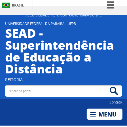
BRASIL
Simplifique!
ACESSIBILIDADE
ALTO CONTRASTE
MAPA DO SITE
Comunica BR
UNIVERSIDADE FEDERAL DA PARAÍBA - UFPB
SEAD -
Participe
Superintendência
Acesso à informação
de Educação a
Legislação
Canais
Distância
REITORIA
Buscar no portal
Bus
Contato