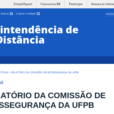
Simplifique!
Comunica BR
Participe
Acesso à infor
 a busca
3
Ir para o rodapé
4
ACESS
rintendência de
Distância
TÍCIAS
>
RELATÓRIO DA COMISSÃO DE BIOSSEGURANÇA DA UFPB
AS
ATÓRIO DA COMISSÃO DE
OSSEGURANÇA DA UFPB