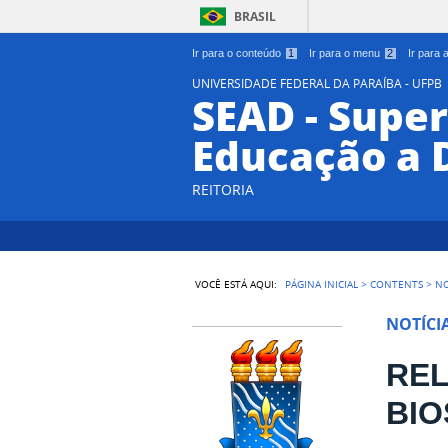
BRASIL
Ir para o conteúdo
1
Ir para o menu
2
Ir para
UNIVERSIDADE FEDERAL DA PARAÍBA - UFPB
SEAD - Supe
Educação a 
REITORIA
VOCÊ ESTÁ AQUI:
PÁGINA INICIAL
>
CONTENTS
>
NO
NOTÍCI
REL
BI