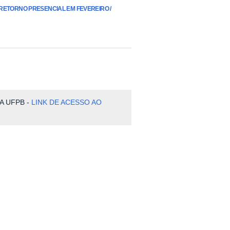
DO RETORNO PRESENCIAL EM FEVEREIRO /
A UFPB -
LINK DE ACESSO AO