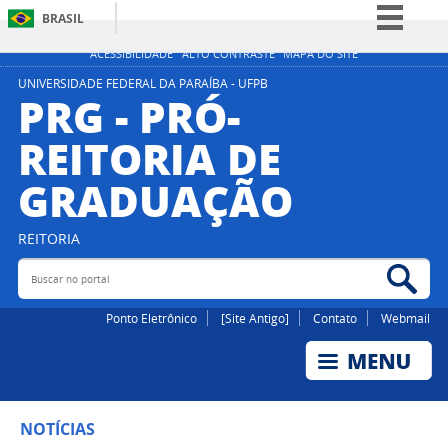
BRASIL
Simplifique!
ACESSIBILIDADE
ALTO CONTRASTE
MAPA DO SITE
Comunica BR
UNIVERSIDADE FEDERAL DA PARAÍBA - UFPB
PRG - PRÓ-
Participe
REITORIA DE
Acesso à informação
GRADUAÇÃO
Legislação
Canais
REITORIA
Buscar no portal
Bus
Ponto Eletrônico
[Site Antigo]
Contato
Webmail
NOTÍCIAS