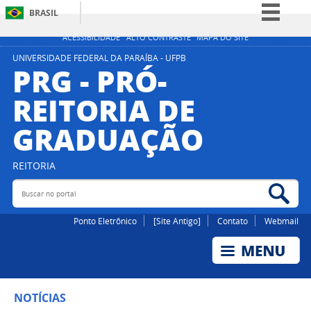
BRASIL
Simplifique!
ACESSIBILIDADE
ALTO CONTRASTE
MAPA DO SITE
Comunica BR
UNIVERSIDADE FEDERAL DA PARAÍBA - UFPB
PRG - PRÓ-
Participe
REITORIA DE
Acesso à informação
GRADUAÇÃO
Legislação
Canais
REITORIA
Buscar no portal
Bus
Ponto Eletrônico
[Site Antigo]
Contato
Webmail
NOTÍCIAS