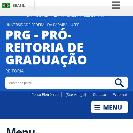
BRASIL
Simplifique!
ACESSIBILIDADE
ALTO CONTRASTE
MAPA DO SITE
Comunica BR
UNIVERSIDADE FEDERAL DA PARAÍBA - UFPB
PRG - PRÓ-
Participe
REITORIA DE
Acesso à informação
GRADUAÇÃO
Legislação
Canais
REITORIA
Buscar no portal
Bus
Ponto Eletrônico
[Site Antigo]
Contato
Webmail
Menu