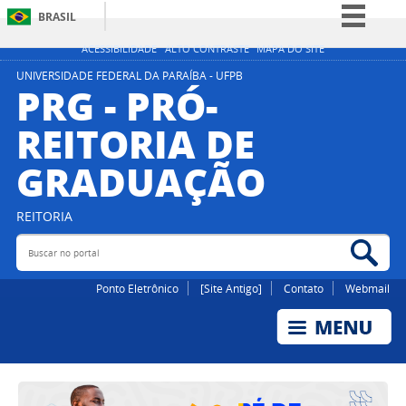
BRASIL
Simplifique!
ACESSIBILIDADE
ALTO CONTRASTE
MAPA DO SITE
Comunica BR
UNIVERSIDADE FEDERAL DA PARAÍBA - UFPB
PRG - PRÓ-
Participe
REITORIA DE
Acesso à informação
GRADUAÇÃO
Legislação
Canais
REITORIA
Buscar no portal
Bus
Ponto Eletrônico
[Site Antigo]
Contato
Webmail