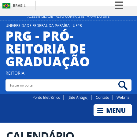
BRASIL
Simplifique!
ACESSIBILIDADE
ALTO CONTRASTE
MAPA DO SITE
Comunica BR
UNIVERSIDADE FEDERAL DA PARAÍBA - UFPB
PRG - PRÓ-
Participe
REITORIA DE
Acesso à informação
GRADUAÇÃO
Legislação
Canais
REITORIA
Buscar no portal
Bus
Ponto Eletrônico
[Site Antigo]
Contato
Webmail
CALENDÁRIO