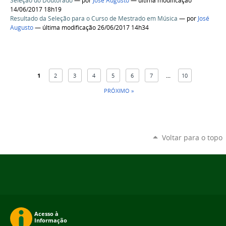
Seleção do Doutorado
—
por
José Augusto
— última modificação
14/06/2017 18h19
Resultado da Seleção para o Curso de Mestrado em Música
—
por
José
Augusto
— última modificação 26/06/2017 14h34
1
2
3
4
5
6
7
...
10
PRÓXIMO »
Voltar para o topo