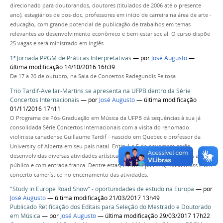
direcionado para doutorandos, doutores (titulados de 2006 até o presente
ano), estagiários de pos-doc, professores em início de carreira na área de arte -
educação, com grande potencial de publicação de trabalhos em temas
relevantes ao desenvolvimento econômico e bem-estar social. O curso dispõe
25 vagas e será ministrado em inglês.
1ª Jornada PPGM de Práticas Interpretativas
—
por
José Augusto
—
última modificação 14/10/2016 16h39
De 17 a 20 de outubro, na Sala de Concertos Radegundis Feitosa
Trio Tardif-Avellar-Martins se apresenta na UFPB dentro da Série
Concertos Internacionais
—
por
José Augusto
— última modificação
01/11/2016 17h11
O Programa de Pós-Graduação em Música da UFPB dá sequências à sua já
consolidada Série Concertos Internacionais com a visita do renomado
violinista canadense Guillaume Tardif - nascido em Quebec e professor da
University of Alberta em seu país natal. Entre 1 e 5 de novembro serão
desenvolvidas diversas atividades artísticas e acadêmicas, todas abertas ao
público e com entrada franca. Dentre estas, incluem palestra, masterclass e um
concerto camerístico no encerramento das atividades.
"Study in Europe Road Show" - oportunidades de estudo na Europa
—
por
José Augusto
— última modificação 21/03/2017 13h49
Publicado Retificação dos Editais para Seleção do Mestrado e Doutorado
em Música
—
por
José Augusto
— última modificação 29/03/2017 17h22