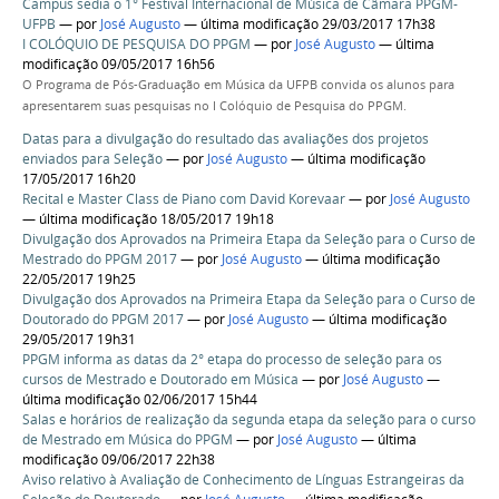
Campus sedia o 1° Festival Internacional de Música de Câmara PPGM-
UFPB
—
por
José Augusto
— última modificação 29/03/2017 17h38
I COLÓQUIO DE PESQUISA DO PPGM
—
por
José Augusto
— última
modificação 09/05/2017 16h56
O Programa de Pós-Graduação em Música da UFPB convida os alunos para
apresentarem suas pesquisas no I Colóquio de Pesquisa do PPGM.
Datas para a divulgação do resultado das avaliações dos projetos
enviados para Seleção
—
por
José Augusto
— última modificação
17/05/2017 16h20
Recital e Master Class de Piano com David Korevaar
—
por
José Augusto
— última modificação 18/05/2017 19h18
Divulgação dos Aprovados na Primeira Etapa da Seleção para o Curso de
Mestrado do PPGM 2017
—
por
José Augusto
— última modificação
22/05/2017 19h25
Divulgação dos Aprovados na Primeira Etapa da Seleção para o Curso de
Doutorado do PPGM 2017
—
por
José Augusto
— última modificação
29/05/2017 19h31
PPGM informa as datas da 2° etapa do processo de seleção para os
cursos de Mestrado e Doutorado em Música
—
por
José Augusto
—
última modificação 02/06/2017 15h44
Salas e horários de realização da segunda etapa da seleção para o curso
de Mestrado em Música do PPGM
—
por
José Augusto
— última
modificação 09/06/2017 22h38
Aviso relativo à Avaliação de Conhecimento de Línguas Estrangeiras da