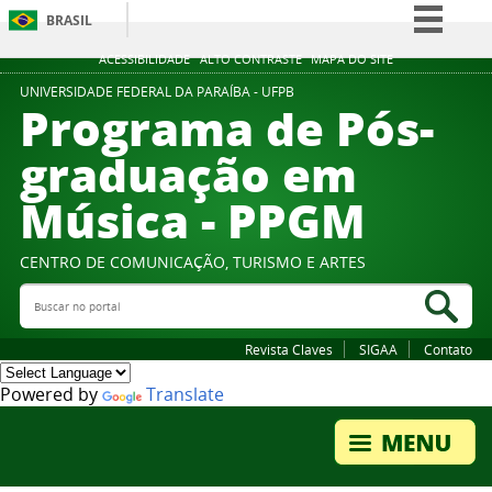
BRASIL
Simplifique!
ACESSIBILIDADE
ALTO CONTRASTE
MAPA DO SITE
Comunica BR
UNIVERSIDADE FEDERAL DA PARAÍBA - UFPB
Programa de Pós-
Participe
graduação em
Acesso à informação
Música - PPGM
Legislação
Canais
CENTRO DE COMUNICAÇÃO, TURISMO E ARTES
Buscar no portal
Bus
Revista Claves
SIGAA
Contato
Powered by
Translate