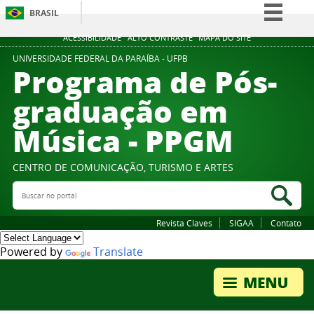
BRASIL
Simplifique!
ACESSIBILIDADE
ALTO CONTRASTE
MAPA DO SITE
Comunica BR
UNIVERSIDADE FEDERAL DA PARAÍBA - UFPB
Programa de Pós-
Participe
graduação em
Acesso à informação
Música - PPGM
Legislação
Canais
CENTRO DE COMUNICAÇÃO, TURISMO E ARTES
Buscar no portal
Bus
Revista Claves
SIGAA
Contato
Powered by
Translate