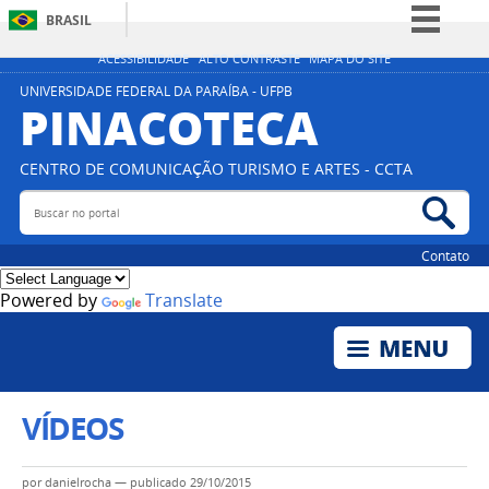
BRASIL
Simplifique!
ACESSIBILIDADE
ALTO CONTRASTE
MAPA DO SITE
Comunica BR
UNIVERSIDADE FEDERAL DA PARAÍBA - UFPB
PINACOTECA
Participe
Acesso à informação
CENTRO DE COMUNICAÇÃO TURISMO E ARTES - CCTA
Legislação
Buscar no portal
Bus
Canais
Contato
Powered by
Translate
VÍDEOS
por
danielrocha
—
publicado
29/10/2015