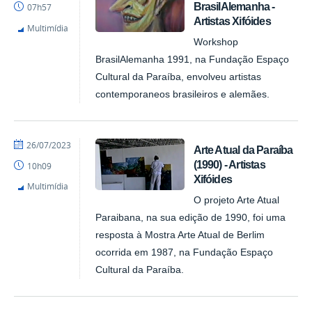
BrasilAlemanha -
07h57
-
Artistas Xifóides
Pinacoteca
Multimídia
Workshop
BrasilAlemanha 1991, na Fundação Espaço
Cultural da Paraíba, envolveu artistas
contemporaneos brasileiros e alemães.
por
publicado
26/07/2023
Arte Atual da Paraíba
Diego
(1990) - Artistas
10h09
-
Xifóides
Pinacoteca
Multimídia
O projeto Arte Atual
Paraibana, na sua edição de 1990, foi uma
resposta à Mostra Arte Atual de Berlim
ocorrida em 1987, na Fundação Espaço
Cultural da Paraíba.