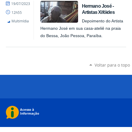
por
publicado
19/07/2023
Hermano José -
Diego
Artistas Xifóides
12h55
-
Pinacoteca
Multimídia
Depoimento do Artista
Hermano José em sua casa-ateliê na praia
do Bessa, João Pessoa, Paraíba.
Voltar para o topo