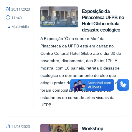
por
publicado
30/11/2023
Exposição da
Diego
Pinacoteca UFPB no
11h49
-
Hotel Globo retrata
Pinacoteca
Multimídia
desastre ecológico
A Exposição ‘Óleo sobre o Mar’ da
Pinacoteca da UFPB está em cartaz no
Centro Cultural Hotel Globo até o dia 30 de
novembro, diariamente, das 8h às 17h. A
mostra, com 10 painéis, retrata o desastre
ecológico de derramamento de óleo que
atingiu praias do Nordeste em 2019. As obras
foram compostas por estudantes e ex-
estudantes do curso de artes visuais da
UFPB.
por
publicado
11/08/2023
Workshop
Diego