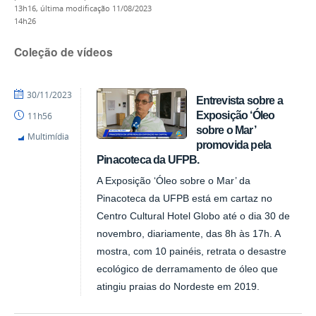
13h16,
última modificação
11/08/2023
14h26
Coleção de vídeos
por
publicado
30/11/2023
Entrevista sobre a
Diego
Exposição ‘Óleo
11h56
-
sobre o Mar’
Pinacoteca
Multimídia
promovida pela
Pinacoteca da UFPB.
A Exposição ‘Óleo sobre o Mar’ da
Pinacoteca da UFPB está em cartaz no
Centro Cultural Hotel Globo até o dia 30 de
novembro, diariamente, das 8h às 17h. A
mostra, com 10 painéis, retrata o desastre
ecológico de derramamento de óleo que
atingiu praias do Nordeste em 2019.