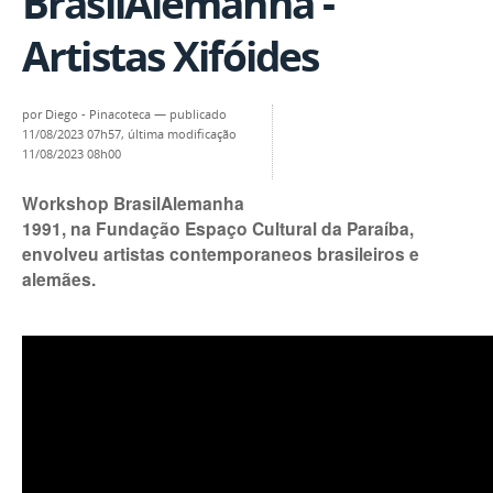
BrasilAlemanha -
Artistas Xifóides
por
Diego - Pinacoteca
—
publicado
11/08/2023 07h57,
última modificação
11/08/2023 08h00
Workshop BrasilAlemanha
1991, na Fundação Espaço Cultural da Paraíba,
envolveu artistas contemporaneos brasileiros e
alemães.