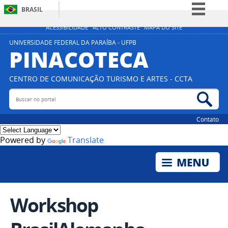
BRASIL
Simplifique!
ACESSIBILIDADE
ALTO CONTRASTE
MAPA DO SITE
Comunica BR
UNIVERSIDADE FEDERAL DA PARAÍBA - UFPB
PINACOTECA
Participe
Acesso à informação
CENTRO DE COMUNICAÇÃO TURISMO E ARTES - CCTA
Legislação
Buscar no portal
Bus
Canais
Contato
Powered by
Translate
Workshop