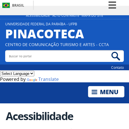
BRASIL
Simplifique!
ACESSIBILIDADE
ALTO CONTRASTE
MAPA DO SITE
Comunica BR
UNIVERSIDADE FEDERAL DA PARAÍBA - UFPB
PINACOTECA
Participe
Acesso à informação
CENTRO DE COMUNICAÇÃO TURISMO E ARTES - CCTA
Legislação
Buscar no portal
Bus
Canais
Contato
Powered by
Translate
Acessibilidade