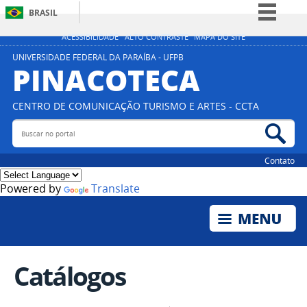
BRASIL
Simplifique!
ACESSIBILIDADE
ALTO CONTRASTE
MAPA DO SITE
Comunica BR
UNIVERSIDADE FEDERAL DA PARAÍBA - UFPB
PINACOTECA
Participe
Acesso à informação
CENTRO DE COMUNICAÇÃO TURISMO E ARTES - CCTA
Legislação
Buscar no portal
Bus
Canais
Contato
Powered by
Translate
Catálogos