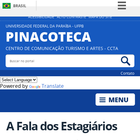
BRASIL
Simplifique!
ACESSIBILIDADE
ALTO CONTRASTE
MAPA DO SITE
Comunica BR
UNIVERSIDADE FEDERAL DA PARAÍBA - UFPB
PINACOTECA
Participe
Acesso à informação
CENTRO DE COMUNICAÇÃO TURISMO E ARTES - CCTA
Legislação
Buscar no portal
Bus
Canais
Contato
Powered by
Translate
A Fala dos Estagiários